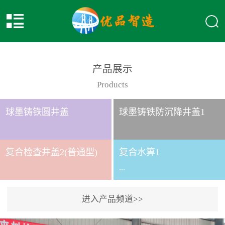
产品展示
Products
球墨铸铁圆井盖
球墨铸铁防沉降井盖1
复合检查井盖2(普通型)
复合水箅1
...
进入产品频道>>
复合水箅水箅型号 类别
给排水应用系列时间