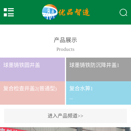
产品展示
Products
球墨铸铁圆井盖
球墨铸铁防沉降井盖1
复合检查井盖2(普通型)
复合水箅1
...
进入产品频道>>
复合水箅水箅型号 类别
给排水应用系列时间