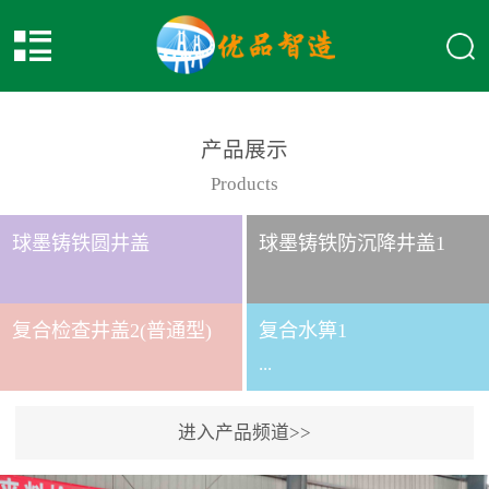
产品展示
Products
球墨铸铁圆井盖
球墨铸铁防沉降井盖1
复合检查井盖2(普通型)
复合水箅1
...
进入产品频道>>
复合水箅水箅型号 类别
给排水应用系列时间