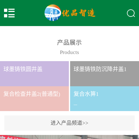
产品展示
Products
球墨铸铁圆井盖
球墨铸铁防沉降井盖1
复合检查井盖2(普通型)
复合水箅1
...
进入产品频道>>
复合水箅水箅型号 类别
给排水应用系列时间