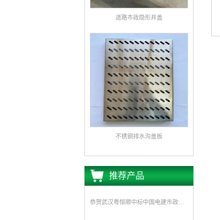
道路市政隐形井盖
不锈钢排水沟盖板
推荐产品
恭贺武汉粤恒顺中标中国电建市政集团水环境公司《坪山区正本清源工程一标段井盖和雨水箅子采购》项目