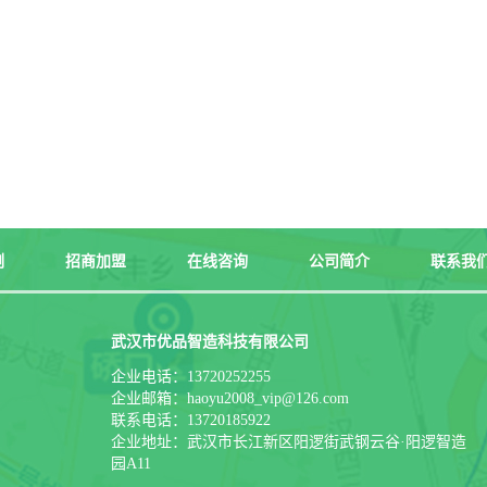
例
招商加盟
在线咨询
公司简介
联系我
武汉市优品智造科技有限公司
企业电话：13720252255
企业邮箱：haoyu2008_vip@126.com
联系电话：13720185922
企业地址：武汉市长江新区阳逻街武钢云谷·阳逻智造
园A11