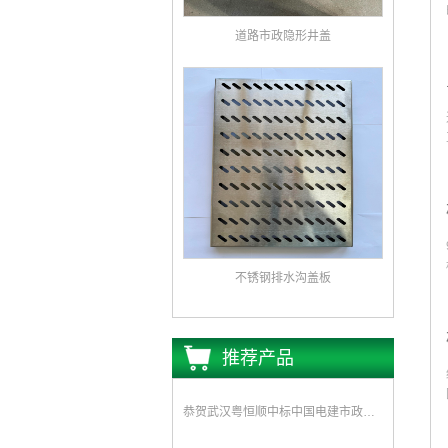
道路市政隐形井盖
不锈钢排水沟盖板
推荐产品
恭贺武汉粤恒顺中标中国电建市政集团水环境公司《坪山区正本清源工程一标段井盖和雨水箅子采购》项目