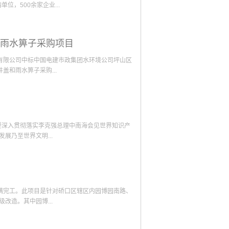
公示（见附件）。公示期为2020年9月1日—9
高新技术科：83426316
，500余家企业...
。公示接待电话区科经局党政办：83426459
学技术和经济信息化局 &...
发展联盟采购专委会（广联达数字采购联盟）是广
雨水箅子采购项目
据时代背景下建筑行业供应链发展机遇为目的的服
联达数字采购联盟湖北区负责人赵小波就联盟的成
有限公司中标中国电建市政集团水环境公司坪山区
技股份有限公司副总裁付永晖就建筑全过程、全要
和雨水箅子采购...
实的演讲。参与的供采代表们纷纷表示收益良多。
了广联达数字采购联盟金牌供应商单位授牌。武汉
售以及服务一体的方案解决商。2015年进入湖北
，坪山街道的坪山、六联、六和、和平等4个社
型专利。产品始终坚持高标准、高品质、高服务为
径DN1500，新建排水管总长度约974.728
部署，编标组成员共同努力的成果，是武汉粤恒顺
要深入贯彻落实李克强总理中南海会见世界知识产
定了坚实的基础，同时也是粤恒顺公司的一个里程
展乃至世界文明...
投标文件。参与投标的共有8家单位，全部为实力
司在长江经济带市场点滴积累起的企业信誉、扎实
中标使公司在深圳市场的业务有了质的飞越，进一
我司的企业规模、业务范围、产业布局等情况，深
启了新的篇章。
进展及存在的相关困难，并现场听取了公司近年的
科技局2018本年度落实的关于专利申请补贴、
圆满完工。此项目是针对硚口区辖区内园博园南路、
顺公司回应会积极学习科技创新相关政策，加强与
改造。其中园博...
创造更多的贡献。