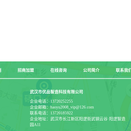
例
招商加盟
在线咨询
公司简介
联系我
武汉市优品智造科技有限公司
企业电话：13720252255
企业邮箱：haoyu2008_vip@126.com
联系电话：13720185922
企业地址：武汉市长江新区阳逻街武钢云谷·阳逻智造
园A11