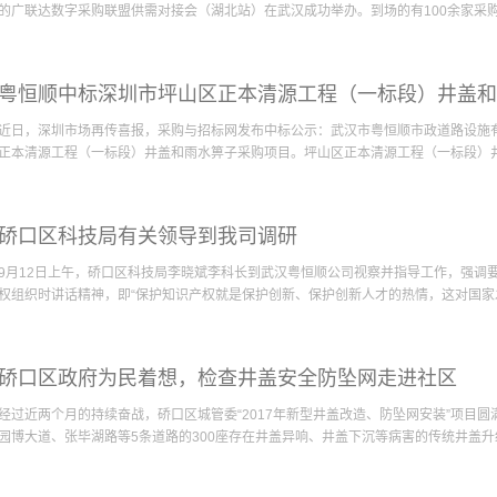
科技中介机构的资金补贴工作。经企业申报、材料审核等程序，现将予以补贴的名单进行
科经局
的广联达数字采购联盟供需对接会（湖北站）在武汉成功举办。到场的有100余家采购单位
月7日。如有异议，请在公示期内提出书面意见，并注明真实姓名和联系方式，以便核实
硚口区科
区科经局高新技术科：83426316 ...
代表挤满了整个活动现场并且积极深层次的交流沟通洽谈业务。中关村数字建筑绿色
粤恒顺中标深圳市坪山区正本清源工程（一标段）井盖和
联达公司发起并运营的以建筑行业供应链企业经营以及产业领军为核心，以探讨大数
务型组织，通过精准服务赋能新时代建材供应链，推动我国建筑行业的产业升级。广
近日，深圳市场再传喜报，采购与招标网发布中标公示：武汉市粤恒顺市政道路设施
立为供采双方建立互信、互赢的初衷以及过往的工作做了简要介绍及汇报。广联达科
正本清源工程（一标段）井盖和雨水箅子采购项目。坪山区正本清源工程（一标段）井盖
素、全参与的数字化、在线化、智能化构建项目、企业和产业平台生态新体系做了详
会中，包括武汉市粤恒顺市政道路设施有限公司在内的十余家企业单位代表上台接受
粤恒顺是一家以“创新为要、成就客户”为经营理念的市政基础设施产品研发、生产、销
项目地处深圳市坪山区，改造范围涉及坪山区碧岭街道的碧岭、汤坑、沙湖等3个社区
市场以来一直坚持聆听市场需求声音、创新发展基础设施产品，并申请了多项实用新
硚口区科技局有关领导到我司调研
区。建设内容主要为片区各类排水小区、工业区正本清源及雨污分流达标工程。设计最大管
市政基础设施发展贡献自己的微薄之...
公里，项目总投资约6.2亿元。本项目中标是公司张总及市场部、技术信息中心统一
9月12日上午，硚口区科技局李晓斌李科长到武汉粤恒顺公司视察并指导工作，强调
公司在深圳市场业务中真正意义上独立策划的第一个项目， 为开拓华南市场业务奠
权组织时讲话精神，即“保护知识产权就是保护创新、保护创新人才的热情，这对国家发
碑。针对深圳市场的特殊性，编标团队成员充分发扬“深圳精神”，加班加点精心编制
雄厚的企业，竞争激烈程度可见一斑。最终，凭借粤恒顺公司在行业内的影响力、公
细致的经营工作及认真负责的技术支持，通过专家评标组的评审顺利中标。该项目的
的进步都具有重要意义。”李科长深入孵化器企业单位，在我司座谈会上详细了解了
步夯实了公司在深圳市场的基础，为公司以深圳为中心、面向广东的市场战略布局开
硚口区政府为民着想，检查井盖安全防坠网走进社区
入了解了我司在公共基础设施井盖产品中核心技术突破方面取得的专利技术最新工作
工作情况汇报。李科长对我公司在工作中发扬的技术创新精神表示赞赏。李科长表示就
经过近两个月的持续奋战，硚口区城管委“2017年新型井盖改造、防坠网安装”项目
年度科技创新项目申请、年度科技“小巨人”企业认定工作等相关工作取得成功，粤恒
园博大道、张毕湖路等5条道路的300座存在井盖异响、井盖下沉等病害的传统井盖升级
科技局的对接衔接。积极参与科技局相关工作，提升自己的同时为公共基础设施工作