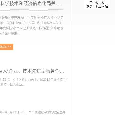
亲，扫一扫
硚口区科学技术和经济信息化局关于安排2020年科技“小巨人”企业、技术先进型服务企业、创新载体、科技中介机构等补贴资金的公示
浏览手机云网站
科技局关于开展2019年度科技“小巨人”企业认定
知》（武科〔2019〕55号）和《区科经局关于
19年度科技“小巨人”企业认定工作的通知》中明确
人企业申报...
tails >>
求，硚口区2019年科技小巨人企业申报认定工
宣传发动、申报受理、专家评审等程序, 共评选
企业。现将拟认定硚口区科技小巨人名单予以公
为2019年11月8日-11月15日。 根据《区人
于印发硚口区高新技术企业培育三年（2019—
硚口区科学技术和经济信息化局关于安排2020年科技“小巨人”企业、技术先进型服务企业、创新载体、科技中介机构等补贴资金的公示
）行动计划的通知》（硚政规〔2019〕3号）文
〕55号）和《区科经局关于开展2019年度科技“小
硚口区科学技术和经济信息化局组织开展了
技小巨人企业...
年度科技小巨人、技术先进型服务企业、创新载
中介机构的资金补贴工作。经企业申报、材料审
，现将予以补贴的名单进行公示（见附件）。公
现将拟认定硚口区科技小巨人名单予以公示，公示期
20年9月1日—9月7日。如有异议，请在公示期
育三年（2019—2021年）行动计划的通知》（硚
面意见，并注明真实姓名和联系方式，以便核
年度科技小巨人、技术先进型服务企业、创新载体、
接待电话区科经局党政办：83426459 区
应商5月22日下午，由广联达数字采购联盟主办