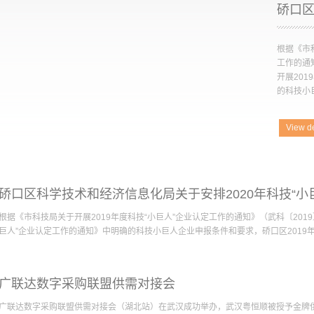
根据《市
工作的通
开展20
的科技小巨
View de
条件和要
作已完成
出37家
示，公示期
民政府关
2021年
根据《市科技局关于开展2019年度科技“小巨人”企业认定工作的通知》（武科〔2019
件要求，
巨人”企业认定工作的通知》中明确的科技小巨人企业申报条件和要求，硚口区2019年科
2020
体、科技
核等程序
申报认定工作已完成宣传发动、申报受理、专家评审等程序, 共评选出37家企业。
示期为20
广联达数字采购联盟供需对接会
为2019年11月8日-11月15日。 根据《区人民政府关于印发硚口区高新技术企业培
内提出书
政规〔2019〕3号）文件要求，硚口区科学技术和经济信息化局组织开展了2020
实。公示
广联达数字采购联盟供需对接会（湖北站）在武汉成功举办，武汉粤恒顺被授予金牌供