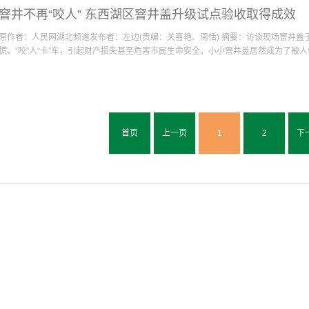
园南路以及园博大道多处井盖反复遭居民投诉井盖异响噪音扰民。此次为彻底解决周
窨井不再“咬人” 东西湖区窨井盖升级试点验收取得成效
盖存在异响的全部由我公司陆经理依据规范要求更换升级为新型的球墨铸铁六防井盖
水井等吞人事件悲剧提前做好预防工作，2017年度硚口区城建计划中增加了专项资
原作者：人民网湖北频道发布者：左边(责编：关喜艳、周恬) 摘要：访谈现场窨井
命财产安全。此次我公司组建了5支防坠网安装施工组分别在辖区内长丰街、宝丰街
慌、“咬”人“卡”车，引起财产损失甚至危害市民生命安全。小小窨井盖居然成为了被人们关
街、六角亭街、汉中街等11条街道下辖众多社区以及包括解放大道、沿河大道、长丰大
井盖全部加装铸铁防坠网。我们的施工工作人员在各个社区加装防坠网当中，引来部
作人员耐心解释并告知这个是铸铁防坠网，防止大水再发、井盖丢失情况下老百姓坠
城市焦点”。为解决窨井盖引发事故、影响居民生活的严峻 ... 访谈现场窨井盖
都一一竖起大拇指点赞。瑞雪兆丰年，工作的收尾阶段，2018年的第一场大雪悄然
慌、“咬”人“卡”车，引起财产损失甚至危害市民生命安全。小小窨井盖居然成为了被人
我们的工作人员也组成4人小分队上...
响居民生活的严峻问题，东西湖城区城管委对辖区新兴东西湖城区主干道路、景观道
首页
上一页
1
2
下
程计划，让东西湖区窨井盖不再“咬人”。本期《城管聊天室》邀请到参与到东西湖本
区城管委110联动办刘主任、我公司大客户经理兰工程师应邀参加，从辖区窨井盖目
设施与城市管理工作的经验。东西湖区城管委110联动办刘主任讲述全区井盖情况辖区
500平方公里的范围内，一共有各类窨井盖约4万个，遍布了东西湖区大街小巷、主
线、以及交通各种井盖，材质是铸铁、水泥复合型为主，属于老式传统井盖。近年来，