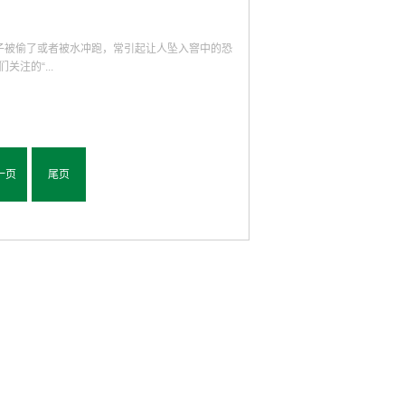
边居民长期困扰的噪音扰民问题，路段沿线检查井
。该项目还针对近年社区内出现的百姓不慎跌入污
金用于社区内检查井防坠网安装，确保市民群众生
盖子被偷了或者被水冲跑，常引起让人坠入窨中的恐
、古田街、韩家墩街、宗关街、汉水桥街、汉正
注的“...
道、南泥湾大道等重要道路累计5000余座检查
分市民围观，都在询问这个是什么工程？我们的工
入井内确保老百姓生命财产安全的，围观的老百姓
子被偷了或者被水冲跑，常引起让人坠入窨中的恐
而至，全城人民公仆和百姓们纷纷上路铲雪保畅，
们关注的“城市焦点”。为解决窨井盖引发事故、影
路等重要道路进行摸底排查，并拟定窨井盖升级工
一页
尾页
次试点验收活动中的两位专家、负责人，东西湖城
前情况和窨井盖设计专业的角度，与大家分享道路
内多条主干道，1.1万个井盖逐步更新东西湖城区
次干道，涉及的种类，包括自来水、供电、各类管
随着东西湖经济的发展，特别是该区物流业...