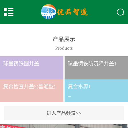
产品展示
Products
球墨铸铁圆井盖
球墨铸铁防沉降井盖1
复合检查井盖2(普通型)
复合水箅1
...
进入产品频道>>
复合水箅水箅型号 类别
给排水应用系列时间