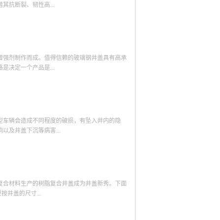
现今，玻璃钢材质井盖研发在井盖行业中的发展形
的同时也不容易结垢。这一点可以通过厂家的检
抗断裂、韧性高...
好评度，在一定程度上能正确的反映出产品的质
来进行判断。第三、成本相对低的选择成本相对
解，再从中做出正确选择。3.根据性价比选择玻
合材料井盖不仅可以享有更高的性价比，同时也
格高低作为评判标准，应该挑选出价格合理的玻璃
井盖的回收成本被更多的压缩，施工方不必担心
热门行业，下文讲述玻璃钢井盖生产厂家广受欢迎
井盖产品的性价比信息的具体介绍，人们可以参考
价值高昂而遭到盗窃，这在有效控制施工成本的
体、填料、增稠增强剂等必备生产原料的选购方
够有效保障道路安全。所以总的来说，有口碑的
持认真检测，保证从源头出排除任何不合格原料。
增强剂制作而成。值得信赖的玻璃钢井盖具有高承
井盖将会更加值得选择，因为在市场中积攒了一
此厂家凭借着生产原料的绿色安全持续赢得了不断
决定一个产品是...
产品往往在品质、功能和性价比方面都有较高的
品的价格平稳合理也是重要决定因素。玻璃钢井盖
且价格合理的复合材料井盖还能够有效防盗，确
造成的价格波动。因此，厂家的价格优势能够迅速
工建设和后期使用的安全性。
.与客户建立良好沟通广受欢迎的玻璃钢生产厂家
价格玻璃钢井盖各组成材料的市场价格直接影响这
时、快速的获得大批量客户的建议和需求，厂家就
随之产生较大波动。如果只是一些辅助性材料价格
一些各主要材料价格，作为衡量井盖价格的评判依
型车辆会造成不同程度的破损，有坠入井内的隐
是相互决定的关系，市场价值或生产价格可以决定
及井盖下沉等病害...
数量较多，那么就会造成生产能力的过剩，并且多
务玻璃钢井盖生产厂家的品牌如果较为知名，那么
知名品牌的井盖产品价格相对提高。同时，生产厂
等原因导致出现井盖破损、缺失造成人员跌落井内
金才能维持较好的服务水平。由以上叙述概括而
需求声音的同时经过反复测试开发出新型的球墨铸
增设了防坠落功能。材质全部为QT500-7球墨
复合材料生产的树脂复合井盖成为井盖新秀。下面
mm； ② 给排水及通信网络通用的
井盖的尺寸...
能如下： 1、防盗：井盖井座有4.8级或8.8级