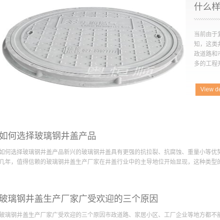
当前由于
知，这类
政道路和
多的工程开
View de
井盖产品
的复合材
的传统铸
寿命短，
毁，后续
如何选择玻璃钢井盖产品
投入更多
如何选择玻璃钢井盖产品新兴的玻璃钢井盖具有更强的抗拉裂、抗腐蚀、重量小等优
一问题，
几年，值得信赖的玻璃钢井盖生产厂家在井盖行业中的主导地位开始显现，这种类型的井
可，必要
测试。第
着道路排
升。越来越多的领域开始尝试使用玻璃钢井盖，究竟应该如何选择亟待解决，下文中将
够快，能
玻璃钢井盖生产厂家广受欢迎的三个原因
可，轻型玻璃钢井盖适用于无机动车通行的人行道、草坪、绿地区域，重型井盖适用
城市积水
为轻便的车辆的通行区域。此外，由于玻璃钢材质适合作为涂鸦等艺术创作的载体，
合材料井
玻璃钢井盖生产厂家广受欢迎的三个原因市政道路、家居小区、工厂企业等地方都不