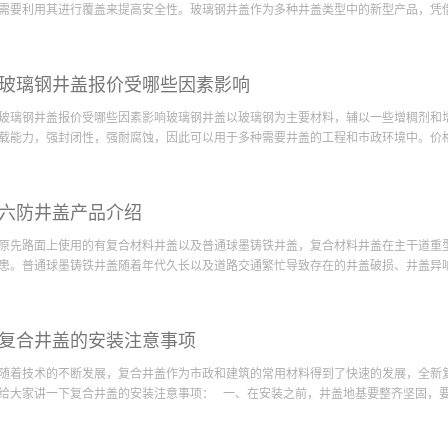
总之，在选择玻璃钢井盖类型时，考虑地点的适用性环节不可缺少。2.根据品牌选择
卡住杂物
需要利用其进行覆盖来提高安全性。玻璃钢井盖作为多种井盖类型中的新型产品，凭借其
势大好，专门从事玻璃钢井盖的生产厂家已经创立了多个专属品牌。人们对各品牌的
测说明书
量、售后服务水平等信息。因此，人们可以将市面上存在的典型玻璃钢井盖品牌进行了
低廉的复
璃钢井盖产品的市场定价相差很多，有一些较低和较高的价格存在。人们不能只以价
使得这些
、耐腐蚀等优质性能迅速在市场中站稳脚跟。目前，玻璃钢井盖生产和加工已经成为
钢井盖产品，然后重点考察其各自的性能表征指标。一些井盖的专业论坛中有各类型
玻璃钢井盖报价受哪些因素影响
因为井盖
的三个原因。1.生产原料绿色安全值得信赖的玻璃钢井盖生产厂家在玻璃钢、井盖基
借鉴。概括而言，人们在选择玻璃钢井盖产品时...
同时还能
面，能够严格对各种原料的绿色安全性进行把关。在选料环节，厂家检测部门能够坚
玻璃钢井盖报价受哪些因素影响玻璃钢井盖以玻璃钢为主要材料，辅以一些增稠剂和
复合材料
玻璃钢井盖生产厂家出品的井盖产品能够确保每一块的质量达标，安全性能达标，因
载能力，强封闭性，强耐腐蚀，因此可以用于多种需要井盖的工程和市政环境中。价格是
定口碑的
认可。2.销售价格平稳合理产品性能保证是其生产厂家得以广受欢迎的基础，同时产
优势，而
厂家从业多年来，一直能够尽力保持井盖价格的平稳不贵，尽量减少原材料价格波动
保道路施
吸引多个客户的目光，客户享受到实惠，自然就会与玻璃钢井盖厂家建立长期合作。3
否有较强的适用性的基础条件，那么究竟玻璃钢井盖报价受哪些因素影响？1.原材料
能够重视对客户反馈意见的收集，并且能够长期保持与客户的融洽沟通。这有利于及
六防井盖产品介绍
其的市场定价。如果主体材料玻璃钢的价格在市场中波动较大，那么井盖的价格也会
可以以此为依据有针对性的对玻璃钢井盖的生产...
有所波动，那么玻璃钢井盖的价格呈现可能波动不大。用户在选购时，可以提前了解
原先路面上使用的有复合材料井盖以及普通球墨铸铁井盖，复合材料井盖在主干道重
据。2.市场供求关系几乎所有的物品价格都会受到市场供求关系的影响。价格和供求
患。普通球墨铸铁井盖随着年代久长以及道路交通繁忙导致存在的井盖破损、井盖异响以
供求关系，反之，不同条件下的生产能力也会决定价格。如果生产玻璃钢井盖厂家的
个厂家之间会形成竞争关系，这些都会使得玻璃钢井盖的价格降低。3.厂家品牌与服
厂家在宣传等方面应该做了很多努力，宣传费用需要核算到产品价格中，这就会引起
。目前市场上的井盖产品品质参差不齐，质量较差的或者使用场景不正确和管理不当
家所能提供服务的质量水平也会对井盖定价造成影响。因为，厂家需要投入较多的资
复合井盖的安装注意事项
造成的悲剧频频发生，武汉市粤恒顺市政道路设施有限公司技术团队在充分聆听市场
言，玻璃钢井盖的报价会受到原材料价格、市场...
铁六防井盖，并申请了国家实用新型专利。新型的球墨铸铁六防井盖在原五防井盖基础上
随着技术的不断发展，复合井盖作为市政和建筑的常用材料得到了快速的发展，全新
铸铁。规格尺寸依据市场常规产品分别设有： ① 市政井盖通用的Φ700*160
给大家讲一下复合井盖的安装注意事项： 一、在安装之前，井盖地基要整齐坚固，要按
Φ730*160mm； ③ 电缆电力通用的Φ1000*160mm三种规格。具体的六防功
合页销轴链接，安装后隐蔽地下，不易盗取。 &#...