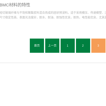
确定内径以及长和宽。 二、在水泥路面安装复合井盖的时候，要注意井口的砌体上
BMC材料的特性
圈，进行保养10天左右。 三、在沥青路面安装复合井盖要注意避免施工的机械直接
持井盖的美观以及字迹、花纹的清晰，在路面浇注沥青和水泥要注意不要弄脏井盖。
短切玻璃纤维与不饱和聚酯浆料混合而成的团状预浸料。适于采用模压、传递模塑、
装质量，不仅要做到尺寸的准确，还要兼顾井盖的开启是否方便和清洁美观等。
尺寸稳定性高、表面光洁度好，耐水、耐油、耐蚀性优良，耐热，电性能优良，尤其是耐
0s左右。按配方配成树脂浆料，主要成分同片状模塑料，填料增多，一般不用增稠剂，
充分混合制得。主要用于电器、电机、无线电、仪表，机械制造，化工设备，建筑，
BMC（DMC）的比重较大，在1.3~2.1之间；制品外观光亮，手感好，有硬而厚
首页
上一页
1
2
3
味；某些品种的BMC（DMC）难燃，但某些品种又极易燃烧，燃烧后留下无机物质。
（1.3~3.5）×10-5K-1，比一般的热塑性塑料小，因而使得BMC（DMC）具有
尺寸稳定性影响很小，但湿度的影响则较严重，BMC吸湿后会膨胀。BMC（DMC
行复合。 ⒊机械强度：BMC（DMC）的拉伸、弯曲、冲击强度等性能高于热塑性
性：BMC（DM...