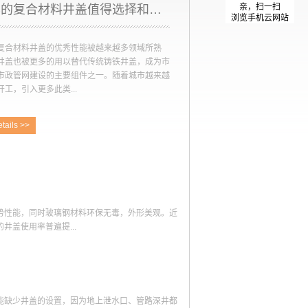
亲，扫一扫
什么样的复合材料井盖值得选择和使用
浏览手机云网站
复合材料井盖的优秀性能被越来越多领域所熟
井盖也被更多的用以替代传统铸铁井盖，成为市
市政管网建设的主要组件之一。随着城市越来越
工，引入更多此类...
tails >>
成为必然，那么对于施工单位而言，究竟什么样
料井盖更值得选择和使用？第一、质量更为可靠
铁井盖或者水泥混凝土井盖的致命缺陷就是使用
特别是一些车辆频繁碾压的地区更容易加速其损
的维护费用和造成的潜在安全隐患都不得不让人
的成本去维护。复合材料井盖能够很好地解决这
势性能，同时玻璃钢材料环保无毒，外形美观。近
施工单位在选择时只需要对比质量进行选择即
盖使用率普遍提...
时可以同时购买数家复合材料井盖产品进行承压
二、选择泄水效果好的市政道路上不少井盖承担
水功能，若选用复合材料井盖则要求其泄水要足
给予具体解答。1.根据使用地点选择目前普遍认
够短期内承受高降水量而不堵塞，同时还能够把
于机动车长期经过和停放的区域，普通型适用于较
快速排入地下管网中。而这样的要求使得所选复
目前玻璃钢艺术井盖也被广泛用于城市美化区域。
盖表面摩擦力要小，更高的光滑度使得其不容易
能缺少井盖的设置，因为地上泄水口、管路深井都