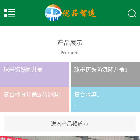
产品展示
Products
球墨铸铁圆井盖
球墨铸铁防沉降井盖1
复合检查井盖2(普通型)
复合水箅1
...
进入产品频道>>
复合水箅水箅型号 类别
给排水应用系列时间