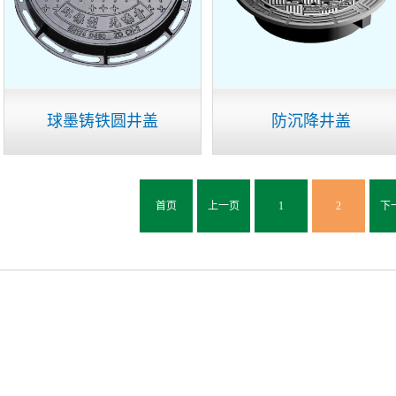
球墨铸铁圆井盖
防沉降井盖
首页
上一页
1
2
下