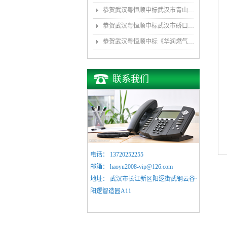
恭贺武汉粤恒顺中标武汉市青山区水务局排水队《2017年排水井盖及防坠网采购》项目
恭贺武汉粤恒顺中标武汉市硚口区城管委《新型井盖改造、防坠网安装》项目
恭贺武汉粤恒顺中标《华润燃气2016年度复合井盖采购项目》
联系我们
电话：
13720252255
邮箱：
haoyu2008-vip@126.com
地址：
武汉市长江新区阳逻街武钢云谷·
阳逻智造园A11