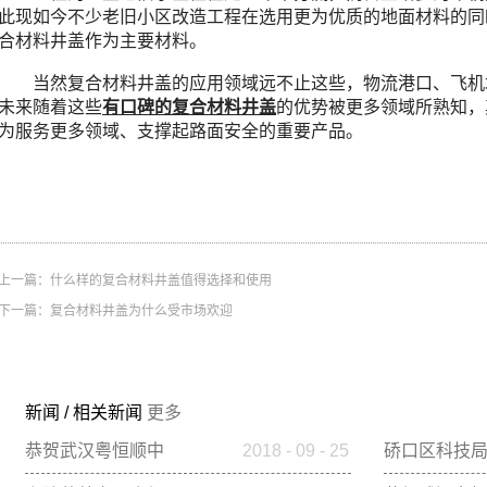
此现如今不少老旧小区改造工程在选用更为优质的地面材料的同
合材料井盖作为主要材料。
当然复合材料井盖的应用领域远不止这些，物流港口、飞机
未来随着这些
有口碑的复合材料井盖
的优势被更多领域所熟知，
为服务更多领域、支撑起路面安全的重要产品。
上一篇：
什么样的复合材料井盖值得选择和使用
下一篇：
复合材料井盖为什么受市场欢迎
新闻
/
相关新闻
更多
恭贺武汉粤恒顺中
2018
-
09
-
25
硚口区科技
标中国电建市政集
领导到我司