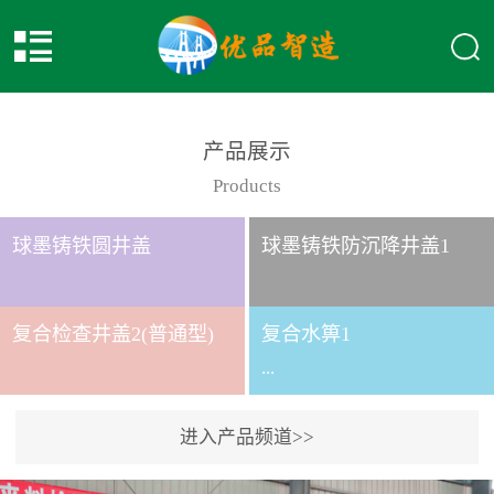
产品展示
Products
球墨铸铁圆井盖
球墨铸铁防沉降井盖1
复合检查井盖2(普通型)
复合水箅1
...
进入产品频道>>
复合水箅水箅型号 类别
给排水应用系列时间