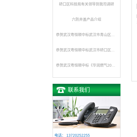
硚口区科技局有关领导到我司调研
六防井盖产品介绍
恭贺武汉粤恒顺中标武汉市青山区水务局排水队《2017年排水井盖及防坠网采购》项目
恭贺武汉粤恒顺中标武汉市硚口区城管委《新型井盖改造、防坠网安装》项目
恭贺武汉粤恒顺中标《华润燃气2016年度复合井盖采购项目》
联系我们
电话：
13720252255