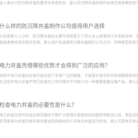
示绝大多数的工厂都在内部安置了沟盖板。它相对于普通的铸铁钢盖具有排水量大、
此人类对于防沉降井盖的要求也非常的多，那么防沉降井盖的制作标准究竟有哪些呢？下
的工厂为了更好地布局工厂设置以及为了更利于货物的装载出运纷纷选择应用沟盖板。
步使用沟盖板。在各大园林中由于排水量较大，故而需要配备孔洞较大的排水沟盖板
流排水作用，相对于普通类型的排水沟井盖板具有更好的防护以及排水效果，沟盖板
：第一：防沉降井盖的载荷力相对来说较高据可信赖的防沉降井盖公司而言，防沉降
设备之一，现今除了住宅小区、工厂、园林设施等在追寻质量好的沟盖板，各大体育
什么样的防沉降井盖制作公司值得用户选择
在存在的过程中还应该有较强的载荷能力，因为不免会有大货车或者客车经过，这时
井盖板美观、经济以及排水引水的应用价值在...
能相对来说较高据质量好价格低的防沉降井盖公司而言，用户在购买防沉降井盖的时
从宏观意义上分析，防沉降井盖的主要作用就是为了防止灰尘掉落到下水系统当中，
盖的大小和适应力也有相对高的要求，防沉降井盖应该跟地面无缝结合，那么这时候
类或者物体突然意外坠落。那么用户在选择防沉降井盖制作公司之时，何种类型的防沉降
落下水道的惨状。第三：外观相对来说较好看众所周知，防沉降井盖虽然是城市中不
求，因为只要统一到城市的美化程度，而美化又是一个城市的美容师，如果有跟整体
城市的美化程度。综上所述，防沉降井盖的制作标准分别是，载荷力相对来说较高，
得用户广泛选择呢？第1：拥有相对来说较高的制作技能据质量好价格低的防沉降井
明白防沉降井盖的制作标准之后，用户还应该经过一段时间不断的了解，然后发现可
电力井盖凭借哪些优势才会得到广泛的应用？
制和磨合，才能制作出来，那么这时候对于制作防沉降井盖的工程师就有相对高的要
防沉降井盖制作公司进行合作，然后达到以上几点的效...
降井盖。第2：拥有着相对来说较好的外形因为防沉降井盖除了要应用于乡村当中，
现如今电力井盖的应用已经达到了非常广泛的程度，不管是在城市的市政道路两旁还
城市美化这项工作，一旦防沉降井盖的外形相对来说较好，那么用户就会更多的选择
在近些年电力井盖俨然已经成为了现代城市不可缺少的一种重要道路设施产品。那么高品
城市所特有的风格。第3：拥有着相对较高的服务态度据质量好价格低的防沉降井盖
舒心的购买心情，当然服务好同时也是每一个公司所想要实现的目标之一，对此，只
公司，才会更大程度的被用户去选择。综合上述内容得出具体的结果，值得用户去选
借哪些优势才会获得如此广泛的应用呢？下面对电力井盖得到广泛应用所凭借的优势
的防沉降井盖制作公司，拥有相对来说较好外型的防尘降井盖制作公司，以及拥有相
检查电力井盖的必要性是什么？
音首先从外形上面来看电力井盖属于一种由球墨铸铁材料所制成的圆形金属物质，构
在选择以上几种类型的防沉降井盖制作公司时还应该...
便利性的特点。除此以外那些生产制作电力井盖的厂家在设计和制作这款产品的时候
电力井盖在现代社会应用范围的不断扩大使得与其相关的问题变得更加凸显，而在这
在市政道路中间供过往车辆碾压也不会出现翻转移位或者产生噪音等现象。优势之二
多安装电力井盖的城市每年都会安排相应的人员来对井盖进行检查。那么究竟有没有必要
多城市都得到了大范围应用，但是人们在看到井盖以后都知道这种产品不属于私人不
成破坏就要承担相应的责任。不仅如此在电力井盖上面还打造的有专用防盗机构，即
在一定程度上就能够从根本上降低井盖偷盗情况发生的概率。笔者对电力井盖得到广