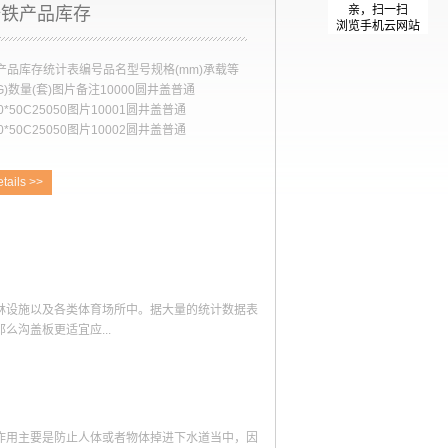
亲，扫一扫
铸铁产品库存
浏览手机云网站
产品库存统计表编号品名型号规格(mm)承载等
G)数量(套)图片备注10000圆井盖普通
00*50C25050图片10001圆井盖普通
00*50C25050图片10002圆井盖普通
*5...
tails >>
01000210003圆井盖普通
00*50C250501000310004圆井盖普通
0*50C2505010004
林设施以及各类体育场所中。据大量的统计数据表
沟盖板更适宜应...
数量非常多。这类住宅小区由于绿化区域以及水泥
道路上设置是为了加强小区路面的承重载荷，同时
。2.工厂承重出运货物据网络大数据统计结果显
作用主要是防止人体或者物体掉进下水道当中，因