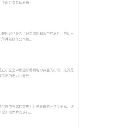
承载重力能力强、施工简单等优点，故而绝大多数
面且看具体分析...
3.园林排水与引水现今大量的园林设施也开始逐
。这种排水沟井盖板一般没有底座更加易于进行引
随着其技术的不断成熟已成为必不可缺的引水防护
井盖的存在主要是为了防止灰尘降落到井里，但是
馆、学校、公共道路等也在探寻优质的沟盖板。沟
候对于载荷的能力就相对高的要求。第二：安全效
候，除了想要防止尘灰降落到井里，对于防沉降井
但是同时也是为了遮盖道路和家中的深井，防止人
才不会使得防沉降井盖脱落或者破损，造成行人跌
井盖制作公司值...
可缺少的物品，但是对于其外观也有相对高的要
环境不符合的防沉降井盖存在，那就大大的减少了
安全效能相对来说较高，外观相对来说较好看。在
盖制作公司而言，防沉降井盖需要经过长时间的研
信赖的防沉降井盖是哪一家，之后再去选择这一家
求，只有技能较高的工程师才可以制造出好的防沉
还更多的应用于城市当中，而每一个城市都会实行
是在小区之中都能够看到电力井盖的出现，尤其是
这类防沉降井盖，因为防沉降井盖主要是需要符合
质的电力井盖凭...
公司所表述，用户在购买的过程中都希望拥有一个
有拥有着相对来说较好服务态度的防沉降井盖制作
择的防尘降井盖公司是拥有相对来说较高制作技能
进行介绍：优势之一、外形构造简单且不会产生噪
对较高服务态度的防沉降井盖制作公司。但是用户
造上面的简单也就为这种井盖产品赋予了安装维护
都是统一使用车床进行加工，即便后期将井盖安装
些问题中当属检查电力井盖获得的关注度更高，许
、防盗性能良好且不能再生利用虽然电力井盖在许
对电力井盖进行...
可擅自占有或破坏的公有物品，一旦私人对井盖造
便井盖遭遇了偷盗现象也不能够投入再次利用，这
泛应用凭借的几个优势所做的介绍就暂时进行到这