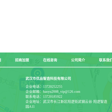
例
招商加盟
在线咨询
公司简介
联系我
武汉市优品智造科技有限公司
企业电话：13720252255
企业邮箱：haoyu2008_vip@126.com
联系电话：13720185922
企业地址：武汉市长江新区阳逻街武钢云谷·阳逻智造
园A11