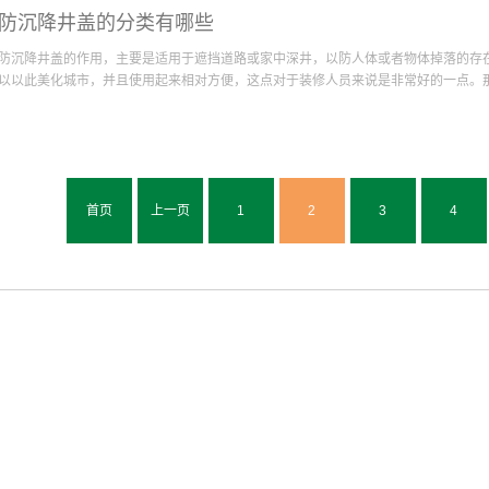
检查呢？检查高品质的电力井盖的必要性又是什么？首先、可以有效降低意外事故出
里。相信看到质量好的电力井盖具备的优势以后人们就会对井盖这种产品有一层更加
防沉降井盖的分类有哪些
是一个地下井，一旦行人或车辆从井盖上通过期间井盖出现了碎裂或者塌陷情况都有
广泛的应用皆由自身具备的这些优势。
检查的过程中就可以更好的了解到井盖的整体情况和综合性能，当检查人员发现井盖
防沉降井盖的作用，主要是适用于遮挡道路或家中深井，以防人体或者物体掉落的存
处理，在这个时候就能够减少因井盖质量出现问题引发的意外事故发生的次数。其次
以以此美化城市，并且使用起来相对方便，这点对于装修人员来说是非常好的一点。那么
统可以说是现代城市非常重要的两个系统，不管这两个系统中的哪个系统出现了问题
井盖的下面覆盖着的毕竟是肉眼无法直接看到的地下井，当地下井中进入异物以后就
些气味释放到了空气之中就会影响到城市的空气指数和城市居民的生活质量。上面的
类究竟有着哪些部分呢？第一：按照井盖的材质来进行具体的区分据可信赖的防沉降
绍。由此可见每年不定期对质量好的电力井盖进行检查是一件很有必要开展的工作，
盖，高强钢纤维水泥混凝土井盖，再生树脂井盖以及聚合物基复合材料检查井盖等，
降低意外事故出现的频率并防止井盖里面不明气体的...
计的井盖，那么其材质一般是金属井盖和高强钢纤维水泥混凝井盖制作而成，因为防
首页
上一页
1
2
3
4
出气孔来通气就可以，因此防沉降井盖是非常坚固的材料。第二：按照井盖的形状来
言，防尘降井盖的形状一般分为圆形和方形，在市区的路政方面，一般采用的是圆形
保护行人以及车辆的安全，而在乡下的和电缆井利用的就是方形的井盖儿，这样就可
常的系统。综上所述，防沉降井盖的分类通常按照材质来区分，以及按照形状来区分
盖，形状则分为圆形和方形，用户在了解了防沉降井盖的分类之后，还应该仔细的去
利以及优势，然后根据自身的特质来选择防沉降井盖。