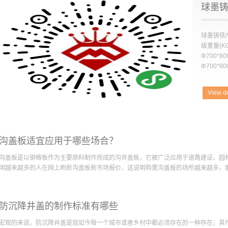
球墨
球墨铸铁
级重量(K
Φ700*8
Φ700*8
Φ700*800
View de
0C2505
Φ700*8
Φ700*80
沟盖板适宜应用于哪些场合？
沟盖板是以钢格板作为主要原料制作而成的沟井盖板，它被广泛应用于道路建设、园
明越来越多的人在网上刷新沟盖板新市场报价，这说明购置沟盖板的场所越来越多，那么
用于哪些场合呢？1.住宅小区美化以及防盗据统计数据表明住宅小区中应用沟盖板的
防沉降井盖的制作标准有哪些
道路区域划分明显，在绿化区设置沟井盖板有利于排除雨水以及地表水，在小区水泥
也是为了加强小区的美观度，有部分小区也借助沟井盖板的作用来增防社区的防盗能力
宏观的来说，防沉降井盖是现如今每一个城市或者乡村中都必须存在的一种存在，其