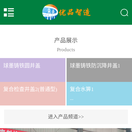
产品展示
Products
球墨铸铁圆井盖
球墨铸铁防沉降井盖1
复合检查井盖2(普通型)
复合水箅1
...
进入产品频道>>
复合水箅水箅型号 类别
给排水应用系列时间