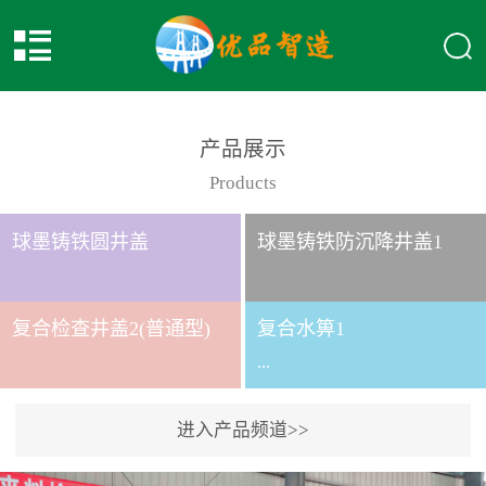
产品展示
Products
球墨铸铁圆井盖
球墨铸铁防沉降井盖1
复合检查井盖2(普通型)
复合水箅1
...
进入产品频道>>
复合水箅水箅型号 类别
给排水应用系列时间