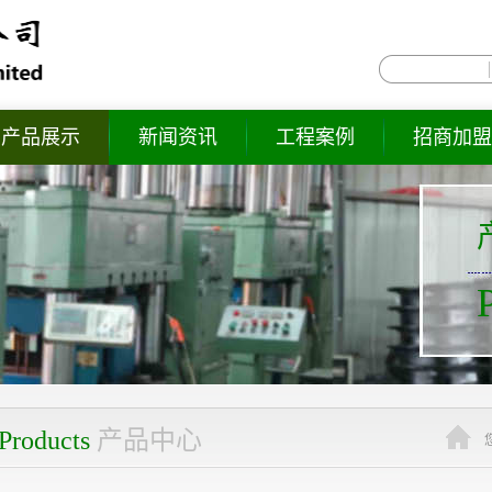
产品展示
新闻资讯
工程案例
招商加盟
Products
产品中心