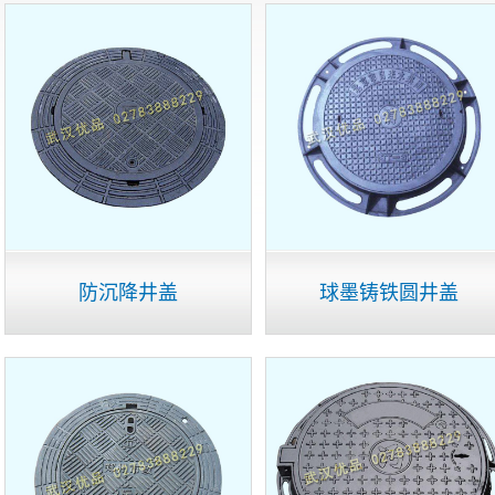
防沉降井盖
球墨铸铁圆井盖