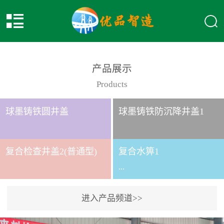
产品展示
Products
球墨铸铁圆井盖
球墨铸铁防沉降井盖1
复合检查井盖2(普通型)
复合水箅1
...
进入产品频道>>
复合水箅水箅型号 类别
给排水应用系列时间