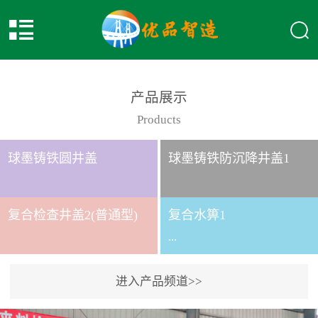
产品展示
Products
球墨铸铁圆井盖
球墨铸铁防沉降井盖1
复合检查井盖2(普通型)
复合水箅1
...
进入产品频道>>
复合水箅水箅型号 类别
给排水应用系列时间