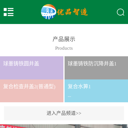
产品展示
Products
球墨铸铁圆井盖
球墨铸铁防沉降井盖1
复合检查井盖2(普通型)
复合水箅1
...
进入产品频道>>
复合水箅水箅型号 类别
给排水应用系列时间