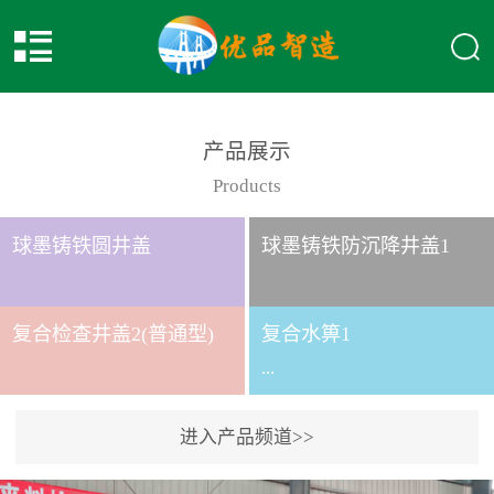
产品展示
Products
球墨铸铁圆井盖
球墨铸铁防沉降井盖1
复合检查井盖2(普通型)
复合水箅1
...
进入产品频道>>
复合水箅水箅型号 类别
给排水应用系列时间